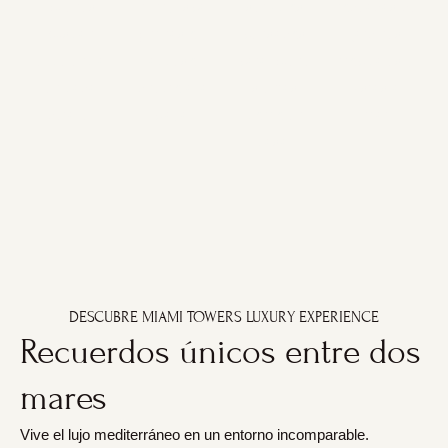
quienes
infinity, spa,
servicios
rodeadas de
buscan
gimnasio y
pensados
jardines
excelencia
acceso
para que te
tropicales y
en cada
directo a la
sientas
vistas al
detalle.
playa.
como en
mar.
casa.
DESCUBRE MIAMI TOWERS LUXURY EXPERIENCE
Recuerdos únicos entre dos
mares
Vive el lujo mediterráneo en un entorno incomparable.